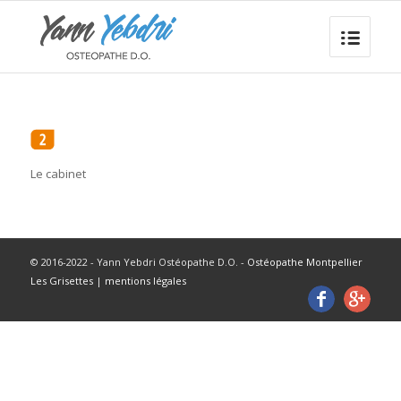
Le cabinet
© 2016-2022 - Yann Yebdri Ostéopathe D.O. -
Ostéopathe Montpellier
Les Grisettes
|
mentions légales