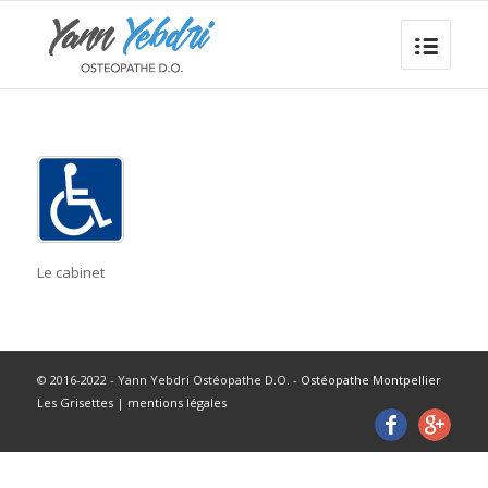
Le cabinet
© 2016-2022 - Yann Yebdri Ostéopathe D.O. -
Ostéopathe Montpellier
Les Grisettes
|
mentions légales