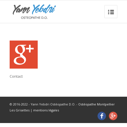
Contact
© 2016-2022 - Yann Yebdri Ostéopathe D.O. -
Ostéopathe Montpellier
Les Grisettes
|
mentions légales