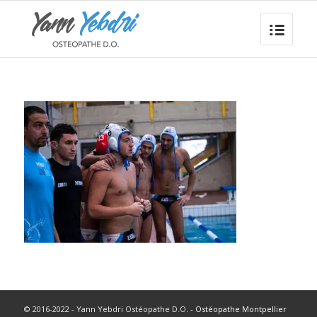
© 2016-2022 - Yann Yebdri Ostéopathe D.O. -
Ostéopathe Montpellier