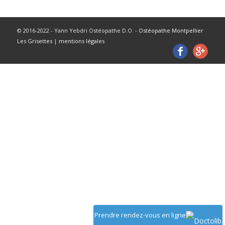
© 2016-2022 - Yann Yebdri Ostéopathe D.O. -
Ostéopathe Montpellier
Les Grisettes
|
mentions légales
Prendre rendez-vous en ligne